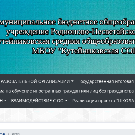
муниципальное бюджетное общеобра
учреждение Родионово-Несветайско
утейниковская средняя общеобразова
МБОУ "Кутейниковская С
БРАЗОВАТЕЛЬНОЙ ОРГАНИЗАЦИИ
Государственная итоговая
а на обучение иностранных граждан или лиц без гражданства
Н
ВЗАИМОДЕЙСТВИЕ С ОО
Реализация проекта "ШКО
ОЕ
ВПР