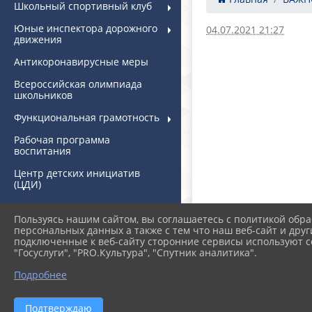
Школьный спортивный клуб
Юные инспектора дорожного
04.07.2021 21:27
движения
Антикоронавирусные меры
Всероссийская олимпиада
школьников
Функциональная грамотность
Рабочая программа
воспитания
Центр детских инициатив
(ЦДИ)
Классное руководство
Пользуясь нашим сайтом, вы соглашаетесь с политикой обра
Дополнительное
персональных данных а также с тем что наш веб-сайт и друг
образование
подключенные к веб-сайту сторонние сервисы используют co
"Госуслуги", "PRO.Культура", "Спутник аналитика".
Информационная
безопасность
Подробнее
Дополнительно
Подтверждаю