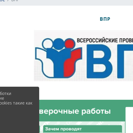
ВПР
ботки
ие
okies такие как