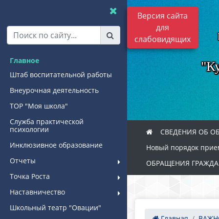
Версия сайта
для
слабовидящих
Главное
"К
Штаб воспитательной работы
Внеурочная деятельность
ТОР "Моя школа"
Служба практической
психологии
СВЕДЕНИЯ ОБ О
Инклюзивное образование
Новый порядок прием
Отчеты
ОБРАЩЕНИЯ ГРАЖДА
Точка Роста
Наставничество
Школьный театр "Овации"
Главная
ВАЖН