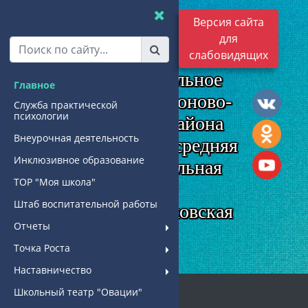
Версия сайта
муниципальное
для
бюджетное
слабовидящих
общеобразовательное
Главное
учреждение Родионово-
Служба практической
психологии
Несветайского района
Внеурочная деятельность
"Кутейниковская средняя
Инклюзивное образование
общеобразовательная
ТОР "Моя школа"
школа"
Штаб воспитательной работы
МБОУ "Кутейниковская
Отчеты
СОШ"
Точка Роста
Наставничество
Школьный театр "Овации"