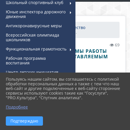
Школьный спортивный клуб
Юные инспектора дорожного
движения
Антикоронавирусные меры
Главная
⋮
Наставничество
Планы и программы рабо...
Всероссийская олимпиада
школьников
29.11.2022 10:36
69
Функциональная грамотность
ПЛАНЫ И ПРОГРАММЫ РАБОТЫ
НАСТАВНИКА С НАСТАВЛЯЕМЫМ
Рабочая программа
воспитания
.
Центр детских инициатив
(ЦДИ)
ФАЙЛЫ
Пользуясь нашим сайтом, вы соглашаетесь с политикой
обработки персональных данных а также с тем что наш
Классное руководство
веб-сайт и другие подключенные к веб-сайту сторонние
сервисы используют cookies такие как "Госуслуги",
Дополнительное
"PRO.Культура", "Спутник аналитика".
Перспективный план работы
образование
Подробнее
Информационная
наставника с молодым специалистом Костина
безопасность
Т.А. (19.9 KiB)
Подтверждаю
Дополнительно