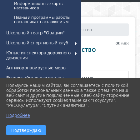
Информационные карты
наставников
Планы и программы работы
наставника с наставляемым
Главная
⋮
Наставничество
Школьный театр "Овации"
Школьный спортивный клуб
04.07.2021 21:05
688
НАСТАВНИЧЕСТВО
Юные инспектора дорожного
движения
.
Антикоронавирусные меры
Основная документация
Всероссийская олимпиада
школьников
Пользуясь нашим сайтом, вы соглашаетесь с политикой
обработки персональных данных а также с тем что наш
Функциональная грамотность
Информационные карты
веб-сайт и другие подключенные к веб-сайту сторонние
сервисы используют cookies такие как "Госуслуги",
наставников
Рабочая программа
"PRO.Культура", "Спутник аналитика".
воспитания
Подробнее
Центр детских инициатив
Планы и программы работы
(ЦДИ)
наставника с наставляемым
Подтверждаю
Классное руководство