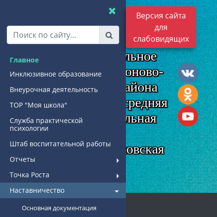
Версия сайта
муниципальное
для
бюджетное
слабовидящих
общеобразовательное
Главное
учреждение Родионово-
Инклюзивное образование
Несветайского района
Внеурочная деятельность
"Кутейниковская средняя
ТОР "Моя школа"
общеобразовательная
Служба практической
психологии
школа"
Штаб воспитательной работы
МБОУ "Кутейниковская
Отчеты
СОШ"
Точка Роста
Наставничество
Основная документация