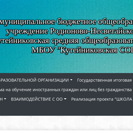
муниципальное бюджетное общеобра
учреждение Родионово-Несветайско
утейниковская средняя общеобразова
МБОУ "Кутейниковская С
БРАЗОВАТЕЛЬНОЙ ОРГАНИЗАЦИИ
Государственная итоговая
а на обучение иностранных граждан или лиц без гражданства
Н
ВЗАИМОДЕЙСТВИЕ С ОО
Реализация проекта "ШКО