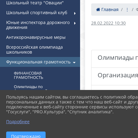
Школьный театр "Овации"
Главная
⋮
Школьный спортивный клуб
Юные инспектора дорожного
28.02.2022 10:30
движения
Антикоронавирусные меры
Всероссийская олимпиада
школьников
Олимпиады п
Функциональная грамотность
ФИНАНСОВАЯ
Организация
ГРАМОТНОСТЬ
Олимпиады по
функциональной
Банк задани
грамотности
Пользуясь нашим сайтом, вы соглашаетесь с политикой обра
персональных данных а также с тем что наш веб-сайт и друг
Организация работы по
подключенные к веб-сайту сторонние сервисы используют co
формированию
ФИНАНСОВА
"Госуслуги", "PRO.Культура", "Спутник аналитика".
функциональной
грамотности
Подробнее
Банк заданий по
формированию
функциональной
Подтверждаю