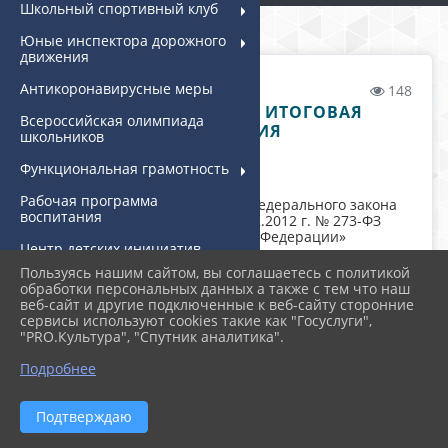
Школьный спортивный клуб
Юные инспектора дорожного
движения
Антикоронавирусные меры
04.10.2023 17:05
148
ГОСУДАРСТВЕННАЯ ИТОГОВАЯ
Всероссийская олимпиада
АТТЕСТАЦИЯ
школьников
Функциональная грамотность
Рабочая программа
В соответствии со статьей 59 Федерального закона
воспитания
Российской Федерации от 27.12.2012 г. № 273-ФЗ
«Об образовании в Российской Федерации»
Центр детских инициатив
освоение основных образовательных программ
(ЦДИ)
основного общего или среднего общего
Пользуясь нашим сайтом, вы соглашаетесь с политикой
образования, имеющих государственную
обработки персональных данных а также с тем что наш
Классное руководство
аккредитацию, завершается обязательной
веб-сайт и другие подключенные к веб-сайту сторонние
государственной итоговой аттестацией.
сервисы используют cookies такие как "Госуслуги",
Дополнительное
"PRO.Культура", "Спутник аналитика".
образование
Государственная итоговая аттестация (далее - ГИА)
проводится государственной экзаменационной
Подробнее
Информационная
комиссией в целях определения соответствия
безопасность
результатов освоения обучающимися основных
образовательных программ соответствующим
Подтверждаю
требованиям Федерального государственного
Дополнительно
образовательного стандарта.