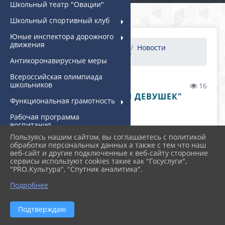
Школьный театр "Овации"
Школьный спортивный клуб
Юные инспектора дорожного
движения
Главная
МЕРОПРИЯТИЯ
Новости
"Баскетбол среди девушек"
Антикоронавирусные меры
Всероссийская олимпиада
школьников
05.04.2026 21:16
16
"БАСКЕТБОЛ СРЕДИ ДЕВУШЕК"
Функциональная грамотность
Рабочая программа
воспитания
Пользуясь нашим сайтом, вы соглашаетесь с политикой
Центр детских инициатив
обработки персональных данных а также с тем что наш
(ЦДИ)
веб-сайт и другие подключенные к веб-сайту сторонние
сервисы используют cookies такие как "Госуслуги",
Дополнительное
"PRO.Культура", "Спутник аналитика".
образование
Подробнее
Инклюзивное образование
Информационная
Подтверждаю
безопасность