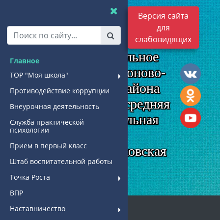
Версия сайта
муниципальное
для
бюджетное
слабовидящих
общеобразовательное
Главное
учреждение Родионово-
ТОР "Моя школа"
Несветайского района
Противодействие коррупции
"Кутейниковская средняя
Внеурочная деятельность
общеобразовательная
Служба практической
психологии
школа"
Прием в первый класс
МБОУ "Кутейниковская
Штаб воспитательной работы
СОШ"
Точка Роста
ВПР
Наставничество