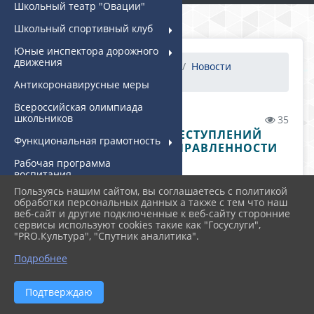
Школьный театр "Овации"
Школьный спортивный клуб
Юные инспектора дорожного
движения
Главная
МЕРОПРИЯТИЯ
Новости
Профилактика преступле...
Антикоронавирусные меры
Всероссийская олимпиада
школьников
07.06.2023 08:01
35
ПРОФИЛАКТИКА ПРЕСТУПЛЕНИЙ
Функциональная грамотность
ЭКСТРЕМИСТСКОЙ НАПРАВЛЕННОСТИ
Рабочая программа
воспитания
Пользуясь нашим сайтом, вы соглашаетесь с политикой
Центр детских инициатив
обработки персональных данных а также с тем что наш
(ЦДИ)
веб-сайт и другие подключенные к веб-сайту сторонние
сервисы используют cookies такие как "Госуслуги",
Дополнительное
"PRO.Культура", "Спутник аналитика".
образование
Подробнее
Инклюзивное образование
Информационная
Подтверждаю
безопасность