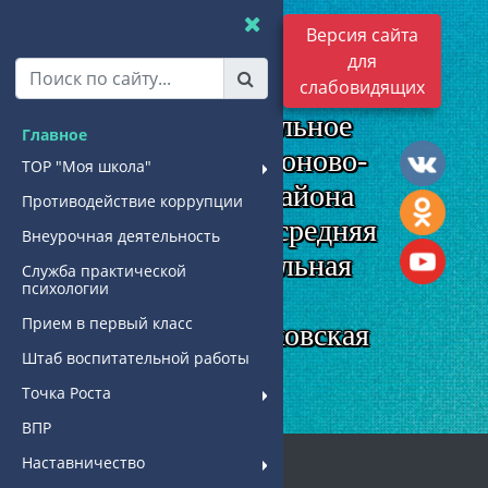
Версия сайта
муниципальное
для
бюджетное
слабовидящих
общеобразовательное
Главное
учреждение Родионово-
ТОР "Моя школа"
Несветайского района
Противодействие коррупции
"Кутейниковская средняя
Внеурочная деятельность
общеобразовательная
Служба практической
психологии
школа"
Прием в первый класс
МБОУ "Кутейниковская
Штаб воспитательной работы
СОШ"
Точка Роста
ВПР
Наставничество